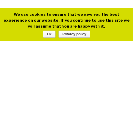
We use cookies to ensure that we give you the best
experience on our website. If you continue to use this site we
will assume that you are happy with it.
Ok
Privacy policy
Deutsch
Home
Contact
Imprint